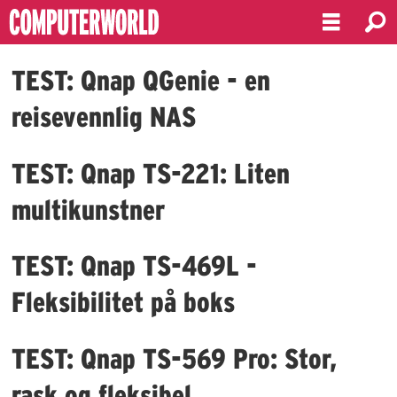
Emne:
TEST: Qnap QGenie - en
qnap
reisevennlig NAS
TEST: Qnap TS-221: Liten
multikunstner
TEST: Qnap TS-469L -
Fleksibilitet på boks
TEST: Qnap TS-569 Pro: Stor,
rask og fleksibel