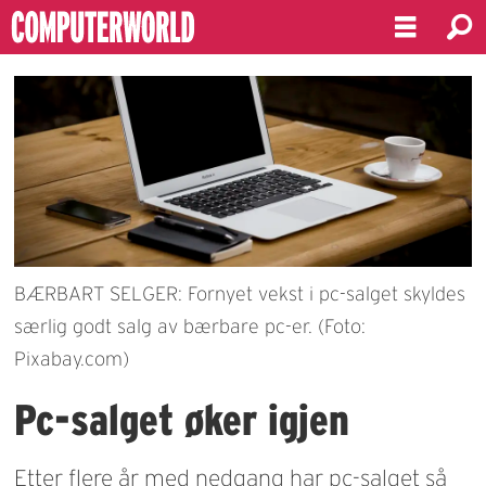
BÆRBART SELGER: Fornyet vekst i pc-salget skyldes
særlig godt salg av bærbare pc-er. (Foto:
Pixabay.com)
Pc-salget øker igjen
Etter flere år med nedgang har pc-salget så