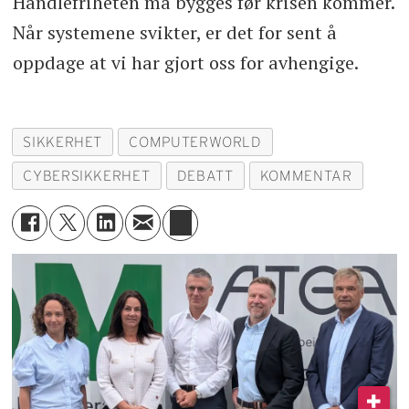
Handlefriheten må bygges før krisen kommer.
Når systemene svikter, er det for sent å
oppdage at vi har gjort oss for avhengige.
SIKKERHET
COMPUTERWORLD
CYBERSIKKERHET
DEBATT
KOMMENTAR