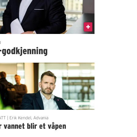
g
-godkjenning
TT | Erik Kendel, Advania
 vannet blir et våpen