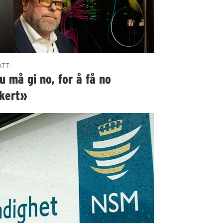
TT:
 må gi no, for å få no
kkert»