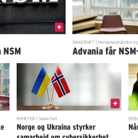
SIKKERHET | Hendelseshåndterin
a NSM
Advania får NSM
NYHETER | Sikkerhet
DEBA
ke
Norge og Ukraina styrker
Når
samarbeid om cybersikkerhet