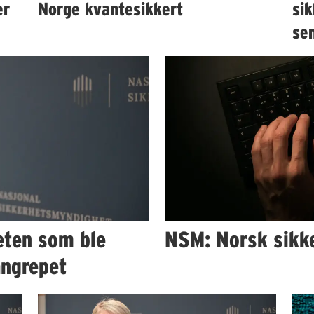
er
Norge kvantesikkert
si
sen
eten som ble
NSM: Norsk sikke
angrepet