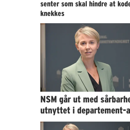
senter som skal hindre at kod
knekkes
NSM går ut med sårbarh
utnyttet i departement-