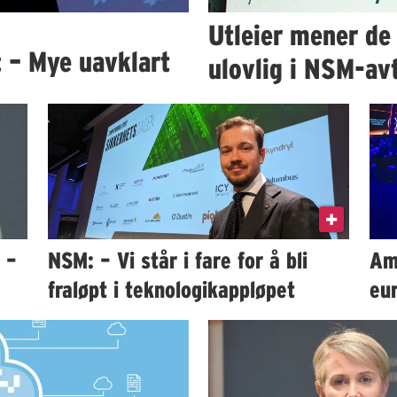
Utleier mener de 
 – Mye uavklart
ulovlig i NSM-av
 –
NSM: – Vi står i fare for å bli
Am
fraløpt i teknologikappløpet
eu