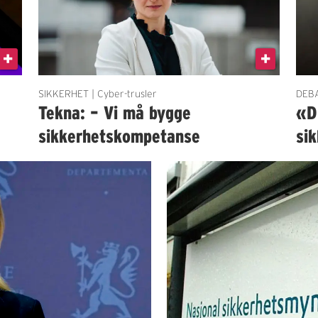
SIKKERHET | Cyber-trusler
DEBA
Tekna: – Vi må bygge
«Du
sikkerhetskompetanse
si