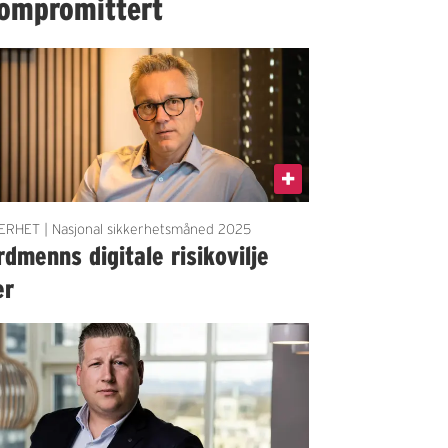
ompromittert
ERHET | Nasjonal sikkerhetsmåned 2025
dmenns digitale risikovilje
er