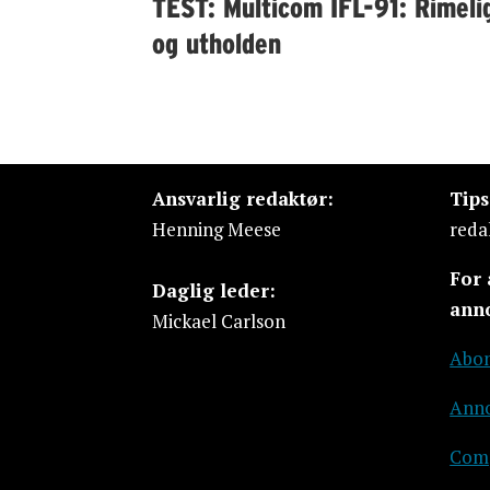
TEST: Multicom IFL-91: Rimeli
og utholden
Ansvarlig redaktør:
Tip
Henning Meese
reda
For
Daglig leder:
ann
Mickael Carlson
Abon
Anno
Comp