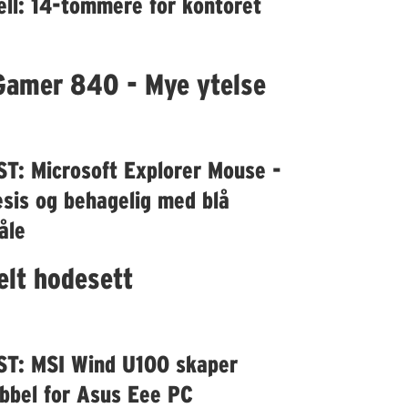
ell: 14-tommere for kontoret
Gamer 840 - Mye ytelse
ST: Microsoft Explorer Mouse -
sis og behagelig med blå
åle
lt hodesett
ST: MSI Wind U100 skaper
øbbel for Asus Eee PC