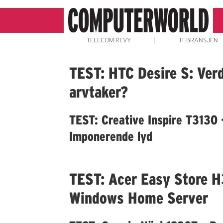
TELECOM REVY
IT-BRANSJEN
Emne:
TEST: HTC Desire S: Verd
arvtaker?
pcw
TEST: Creative Inspire T3130 
godt
Imponerende lyd
kjøp
TEST: Acer Easy Store H
Windows Home Server