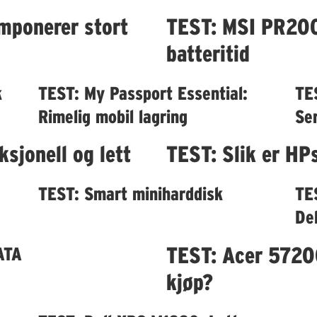
mponerer stort
TEST: MSI PR200
batteritid
k
TEST: My Passport Essential:
TE
Rimelig mobil lagring
Se
sjonell og lett
TEST: Slik er H
TEST: Smart miniharddisk
TE
Del
TEST: Acer 5720
ATA
kjøp?