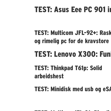
TEST: Asus Eee PC 901 i
TEST: Multicom JFL-92+: Ras
og rimelig pc for de kravstore
TEST: Lenovo X300: Funk
TEST: Thinkpad T61p: Solid
arbeidshest
TEST: Minidisk med usb og eS