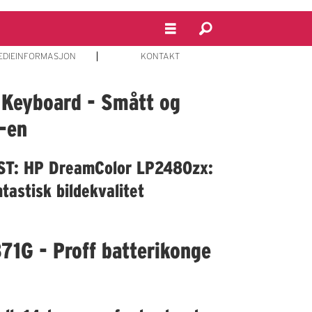
EDIEINFORMASJON
KONTAKT
 Keyboard - Smått og
c-en
ST: HP DreamColor LP2480zx:
tastisk bildekvalitet
1G - Proff batterikonge