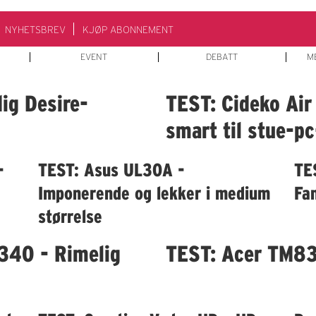
NYHETSBREV
KJØP ABONNEMENT
EVENT
DEBATT
M
ig Desire-
TEST: Cideko Air
smart til stue-p
-
TEST: Asus UL30A -
TE
Imponerende og lekker i medium
Fan
størrelse
340 - Rimelig
TEST: Acer TM837