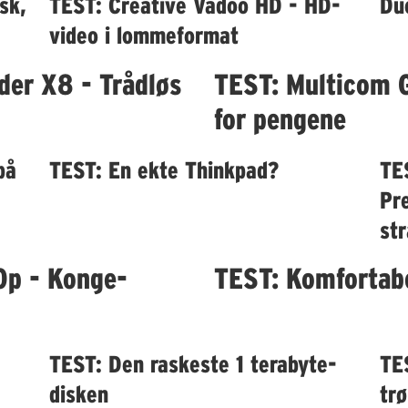
sk,
TEST: Creative Vadoo HD - HD-
Du
video i lommeformat
der X8 - Trådløs
TEST: Multicom 
for pengene
på
TEST: En ekte Thinkpad?
TE
Pre
str
0p - Konge-
TEST: Komfortabe
TEST: Den raskeste 1 terabyte-
TE
disken
tr