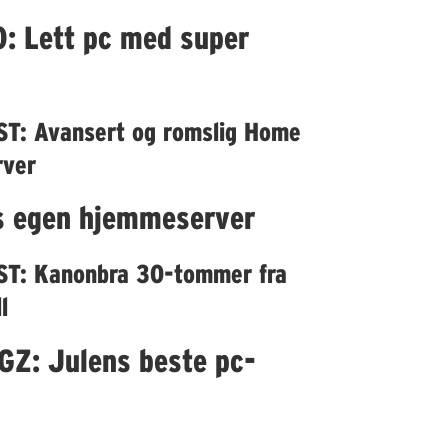
: Lett pc med super
ST: Avansert og romslig Home
rver
Ps egen hjemmeserver
ST: Kanonbra 30-tommer fra
l
GZ: Julens beste pc-