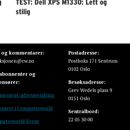
g
TEST: Dell XPS M1330: Lett og
stilig
s og kommentarer:
Postadresse:
ksjonen@cw.no
Postboks 171 Sentrum
0102 Oslo
 abonnenter og
onsører:
Besøksadresse:
Grev Wedels plass 9
nement/adresseendring
0151 Oslo
nsere i Computerworld
Sentralbord:
22 05 30 00
uterworld Event