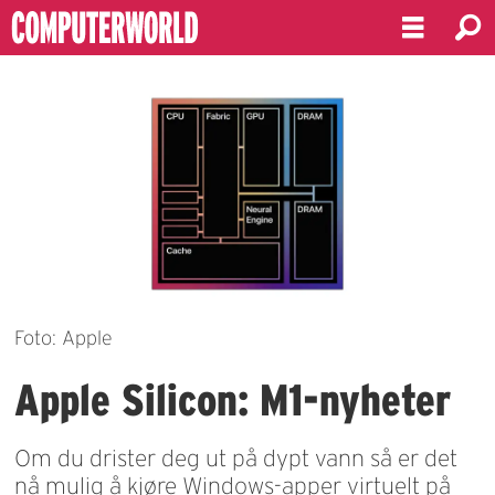
Foto: Apple
Apple Silicon: M1-nyheter
Om du drister deg ut på dypt vann så er det
nå mulig å kjøre Windows-apper virtuelt på