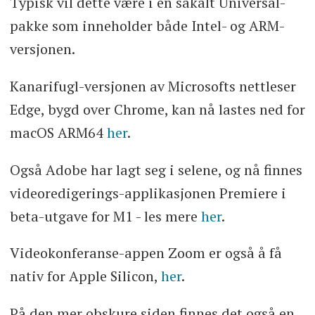
Typisk vil dette være i en såkalt Universal-
pakke som inneholder både Intel- og ARM-
versjonen.
Kanarifugl-versjonen av Microsofts nettleser
Edge, bygd over Chrome, kan nå lastes ned for
macOS ARM64
her
.
Også Adobe har lagt seg i selene, og nå finnes
videoredigerings-applikasjonen Premiere i
beta-utgave for M1 - les mere
her
.
Videokonferanse-appen Zoom er også å få
nativ for Apple Silicon,
her
.
På den mer obskure siden finnes det også en