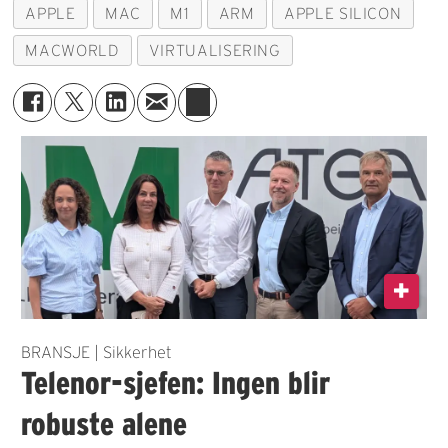
APPLE
MAC
M1
ARM
APPLE SILICON
MACWORLD
VIRTUALISERING
BRANSJE | Sikkerhet
Telenor-sjefen: Ingen blir
robuste alene