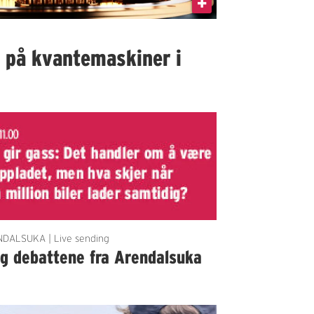
I på kvantemaskiner i
DALSUKA | Live sending
lg debattene fra Arendalsuka