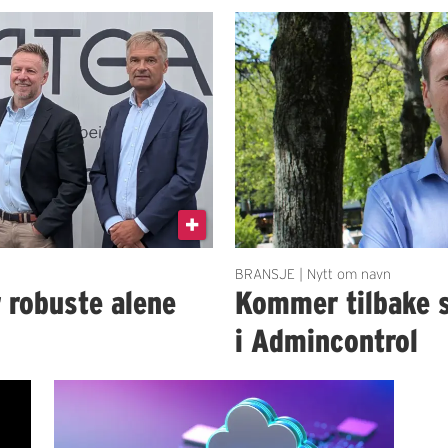
BRANSJE | Nytt om navn
r robuste alene
Kommer tilbake 
i Admincontrol