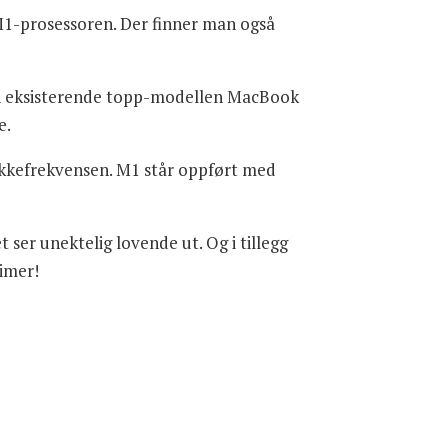
M1-prosessoren. Der finner man også
 den eksisterende topp-modellen MacBook
e.
okkefrekvensen. M1 står oppført med
t ser unektelig lovende ut. Og i tillegg
timer!