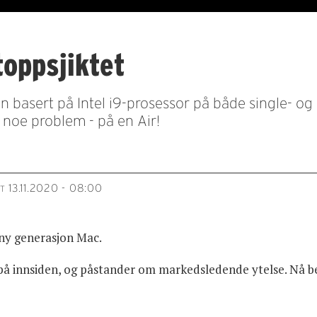
oppsjiktet
basert på Intel i9-prosessor på både single- og m
noe problem - på en Air!
13.11.2020 - 08:00
T
 ny generasjon Mac.
å innsiden, og påstander om markedsledende ytelse. Nå b