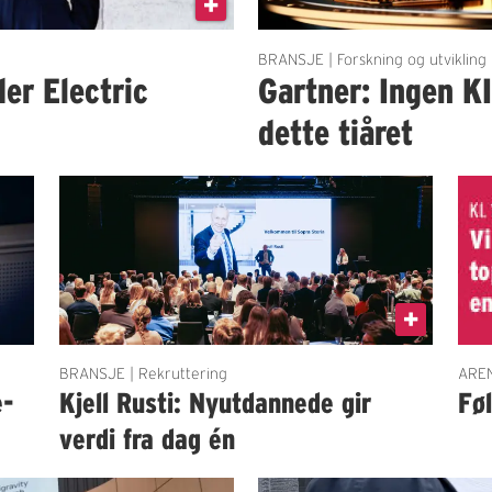
BRANSJE | Forskning og utvikling
der Electric
Gartner: Ingen K
dette tiåret
BRANSJE | Rekruttering
AREN
e-
Kjell Rusti: Nyutdannede gir
Fø
verdi fra dag én