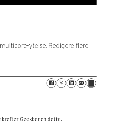
ulticore-ytelse. Redigere flere
ekrefter Geekbench dette.