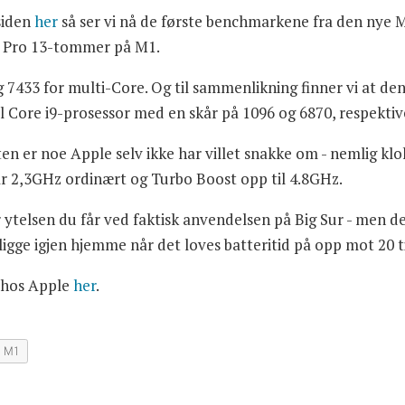
siden
her
så ser vi nå de første benchmarkene fra den nye 
k Pro 13-tommer på M1.
 og 7433 for multi-Core. Og til sammenlikning finner vi at
Core i9-prosessor med en skår på 1096 og 6870, respektiv
n er noe Apple selv ikke har villet snakke om - nemlig kl
r 2,3GHz ordinært og Turbo Boost opp til 4.8GHz.
er ytelsen du får ved faktisk anvendelsen på Big Sur - men de
en ligge igjen hjemme når det loves batteritid på opp mot 20 
 hos Apple
her
.
M1