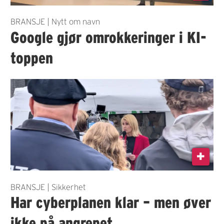
BRANSJE | Nytt om navn
Google gjør omrokkeringer i KI-
toppen
BRANSJE | Sikkerhet
Har cyberplanen klar – men øver
ikke på angrepet