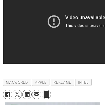
MACWORLD
APPLE
REKLAME
INTEL