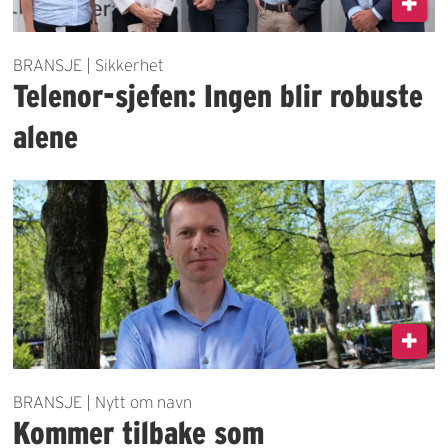
BRANSJE | Sikkerhet
Telenor-sjefen: Ingen blir robuste
alene
BRANSJE | Nytt om navn
Kommer tilbake som