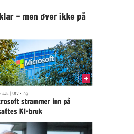
klar – men øver ikke på
SJE | Utvikling
crosoft strammer inn på
sattes KI-bruk