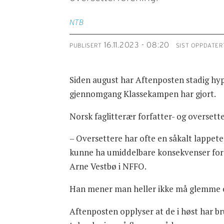
NTB
16.11.2023 - 08:20
PUBLISERT
SIST OPPDATER
Siden august har Aftenposten stadig hypp
gjennomgang Klassekampen har gjort.
Norsk faglitterær forfatter- og overset
– Oversettere har ofte en såkalt lappet
kunne ha umiddelbare konsekvenser for i
Arne Vestbø i NFFO.
Han mener man heller ikke må glemme ov
Aftenposten opplyser at de i høst har br