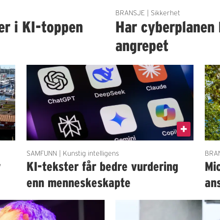
BRANSJE | Sikkerhet
er i KI-toppen
Har cyberplanen 
angrepet
SAMFUNN | Kunstig intelligens
BRAN
r
KI-tekster får bedre vurdering
Mi
enn menneskeskapte
an