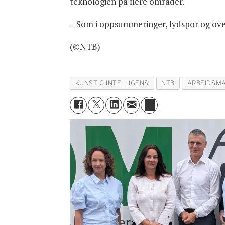
teknologien på flere områder.
– Som i oppsummeringer, lydspor og overs
(©NTB)
KUNSTIG INTELLIGENS
NTB
ARBEIDSM