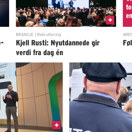
BRANSJE | Rekruttering
AREN
e-
Kjell Rusti: Nyutdannede gir
Fø
verdi fra dag én