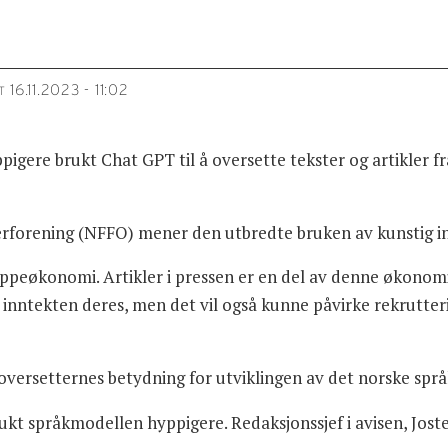
16.11.2023 - 11:02
T
igere brukt Chat GPT til å oversette tekster og artikler f
terforening (NFFO) mener den utbredte bruken av kunstig in
eppeøkonomi. Artikler i pressen er en del av denne økonom
nntekten deres, men det vil også kunne påvirke rekrutterin
ersetternes betydning for utviklingen av det norske språ
ukt språkmodellen hyppigere. Redaksjonssjef i avisen, Jostei