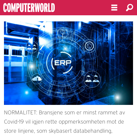
NORMALITET: Bransjene som er minst rammet av
Covid-19 vil igjen rette oppmerksomheten mot de
store linjene, som skybasert databehandling,