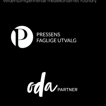
verdensomspennende mediekonsernet Foundry.