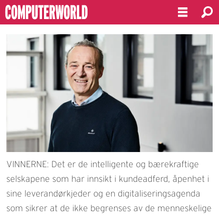
VINNERNE: Det er de intelligente og bærekraftige
selskapene som har innsikt i kundeadferd, åpenhet i
sine leverandørkjeder og en digitaliseringsagenda
som sikrer at de ikke begrenses av de menneskelige