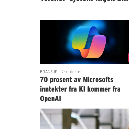
BRANSJE | KI-inntekter
70 prosent av Microsofts
inntekter fra KI kommer fra
OpenAI