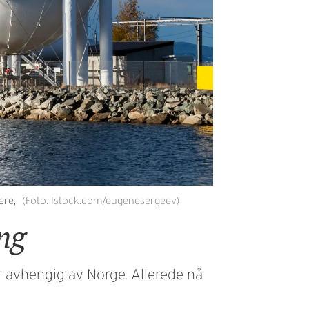
ere,
(Foto: Istock.com/eugenesergeev)
ng
r avhengig av Norge. Allerede nå