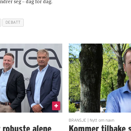
ndrer seg – dag for dag.
DEBATT
BRANSJE | Nytt om navn
r robuste alene
Kommer tilbake 