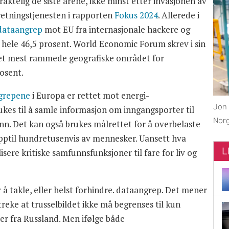
aktelig de siste årene, ikke minst etter invasjonen av
rretningstjenesten i rapporten
Fokus 2024
. Allerede i
dataangrep
mot EU fra internasjonale hackere og
l hele 46,5 prosent. World Economic Forum skrev i sin
et mest rammede geografiske området for
osent.
grepene
i Europa er rettet mot energi-
Jon 
kes til å samle informasjon om inngangsporter til
Nor
nn. Det kan også brukes målrettet for å overbelaste
pptil hundretusenvis av mennesker. Uansett hva
L
isere kritiske samfunnsfunksjoner til fare for liv og
r å takle, eller helst forhindre. dataangrep. Det mener
rstreke at trusselbildet ikke må begrenses til kun
er fra Russland. Men ifølge både