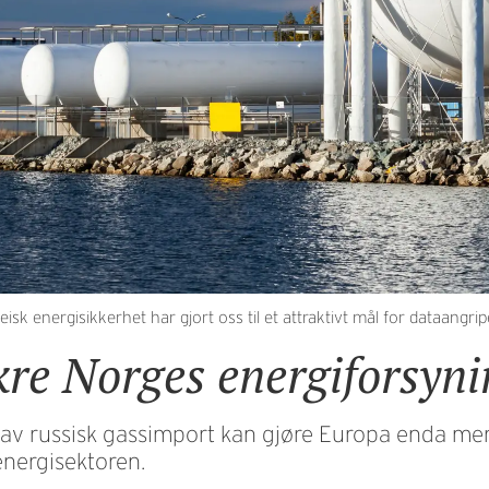
k energisikkerhet har gjort oss til et attraktivt mål for dataangrip
kre Norges energiforsyni
d av russisk gassimport kan gjøre Europa enda me
energisektoren.