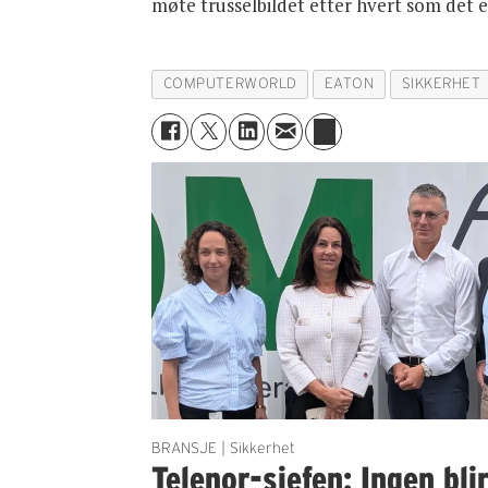
møte trusselbildet etter hvert som det e
COMPUTERWORLD
EATON
SIKKERHET
BRANSJE | Sikkerhet
Telenor-sjefen: Ingen bli