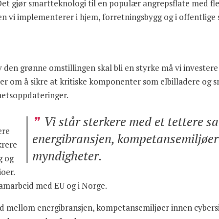
 Det gjør smartteknologi til en populær angrepsflate med fle
n vi implementerer i hjem, forretningsbygg og i offentlige
v den grønne omstillingen skal bli en styrke må vi investere 
rer om å sikre at kritiske komponenter som elbilladere o
rhetsoppdateringer.
Vi står sterkere med et tettere 
ere
energibransjen, kompetansemiljøer
krere
myndigheter.
g og
ioer.
 samarbeid med EU og i Norge.
id mellom energibransjen, kompetansemiljøer innen cybersi