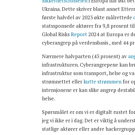
Sikkerhetstrusselen
i Europa har økt betr
Ukraina. Dette skriver blant annet Ette
første halvdel av 2023 økte målrettede
statssponsede aktører fra 9,8 prosent ti
Global Risks
Report
2024 at Europa er d
cyberangrep på verdensbasis , med 44 pr
Nærmere halvparten (43 prosent) av
an
infrastrukturen. Cyberangrepene kan bru
infrastruktur som transport, helse og va
strømnettet eller
kutte strømmen
for o
intensjonene er kan slike angrep destabil
helse.
Spørsmålet er om vi er digitalt rustet fo
jeg vi ikke er i dag. Det er viktig å unde
statlige aktører eller andre hackergrupp