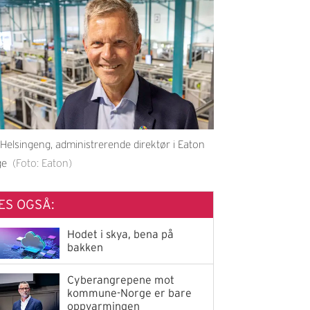
Helsingeng, administrerende direktør i Eaton
ge
(Foto: Eaton)
ES OGSÅ:
Hodet i skya, bena på
bakken
Cyberangrepene mot
kommune-Norge er bare
oppvarmingen