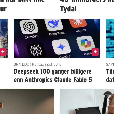
tur
Tydal
BRANSJE | Kunstig intelligens
SAMF
Deepseek 100 ganger billigere
Til
enn Anthropics Claude Fable 5
da