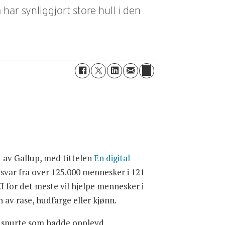
har synliggjort store hull i den
t av Gallup, med tittelen
En digital
svar fra over 125.000 mennesker i 121
KI for det meste vil hjelpe mennesker i
 av rase, hudfarge eller kjønn.
de spurte som hadde opplevd