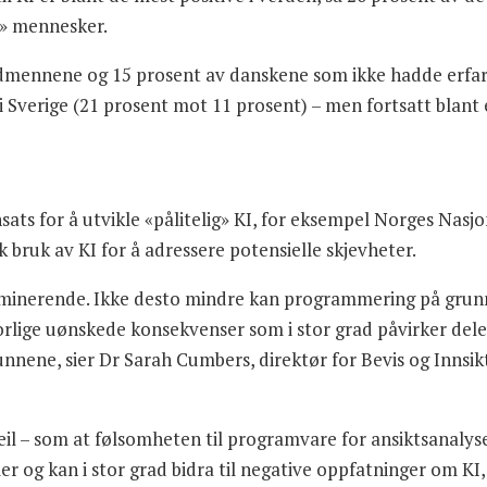
de» mennesker.
rdmennene og 15 prosent av danskene som ikke hadde erfart
 Sverige (21 prosent mot 11 prosent) – men fortsatt blant e
 for å utvikle «pålitelig» KI, for eksempel Norges Nasjona
sk bruk av KI for å adressere potensielle skjevheter.
kriminerende. Ikke desto mindre kan programmering på grun
vorlige uønskede konsekvenser som i stor grad påvirker dele
unnene, sier Dr
Sarah Cumbers
, direktør for Bevis og Innsi
l – som at følsomheten til programvare for ansiktsanalyse 
og kan i stor grad bidra til negative oppfatninger om KI, 