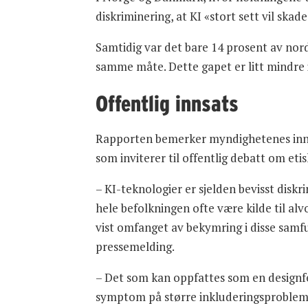
diskriminering, at KI «stort sett vil ska
Samtidig var det bare 14 prosent av no
samme måte. Dette gapet er litt mindre i
Offentlig innsats
Rapporten bemerker myndighetenes innsats
som inviterer til offentlig debatt om eti
– KI-teknologier er sjelden bevisst dis
hele befolkningen ofte være kilde til al
vist omfanget av bekymring i disse samf
pressemelding.
– Det som kan oppfattes som en designfei
symptom på større inkluderingsproblemer 