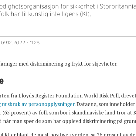
edighetsorganisasjon for sikkerhet i Storbritannia 
lk har til kunstig intelligens (KI),
09.12.2022 - 11:26
faringer med diskriminering og frykt for skjevheter.
e
rten fra Lloyds Register Foundation World Risk Poll, dreve
g misbruk av personopplysninger
. Dataene, som inneholder 
r (65 prosent) av folk som bor i skandinaviske land tror at 
id når man spør de som har opplevd diskriminering på grunn
l KI er blant de mest positive i verden, sa 26 prosent av 