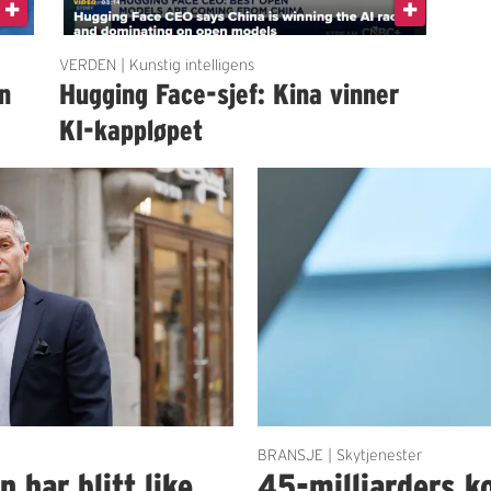
VERDEN | Kunstig intelligens
en
Hugging Face-sjef: Kina vinner
KI-kappløpet
BRANSJE | Skytjenester
har blitt like
45-milliarders ko