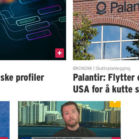
ØKONOMI | Skatteplanlegging
ske profiler
Palantir: Flytter
USA for å kutte 