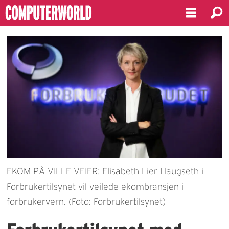
EKOM PÅ VILLE VEIER: Elisabeth Lier Haugseth i
Forbrukertilsynet vil veilede ekombransjen i
forbrukervern. (Foto: Forbrukertilsynet)