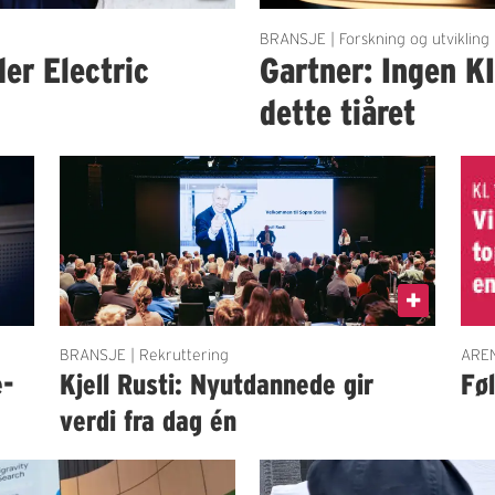
BRANSJE | Forskning og utvikling
der Electric
Gartner: Ingen K
dette tiåret
BRANSJE | Rekruttering
AREN
e-
Kjell Rusti: Nyutdannede gir
Fø
verdi fra dag én