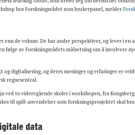
reness learning tools», som dreier seg om bevissthet omkri
workshop hos Forskningsrådet som brukerpanel, melder
Fors
 enn de voksne. De har andre perspektiver, og lever i en
m en følge av Forskningsrådets målsetning om å involvere ny
g digitalisering, og deres meninger og erfaringer er veldig 
sk regnesentral.
nja ved to videregående skoler i workshopen, fra Kongsbe
kes til spill-anvendelser som forskningsprosjektet skal bru
igitale data