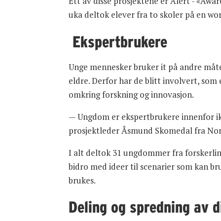
Ett av disse prosjektene er Alert - «Awa
uka deltok elever fra to skoler på en 
Ekspertbrukere
Unge mennesker bruker it på andre måter
eldre. Derfor har de blitt involvert, so
omkring forskning og innovasjon.
— Ungdom er ekspertbrukere innenfor ikt o
prosjektleder Åsmund Skomedal fra Nor
I alt deltok 31 ungdommer fra forskerli
bidro med ideer til scenarier som kan bru
brukes.
Deling og spredning av d