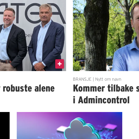
BRANSJE | Nytt om navn
r robuste alene
Kommer tilbake 
i Admincontrol