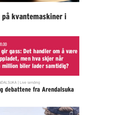
I på kvantemaskiner i
DALSUKA | Live sending
lg debattene fra Arendalsuka