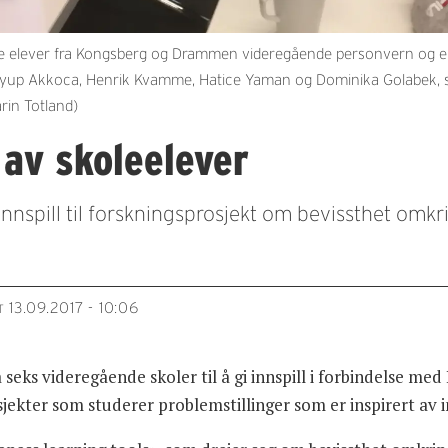
elever fra Kongsberg og Drammen videregående personvern og erfa
r, Eyup Akkoca, Henrik Kvamme, Hatice Yaman og Dominika Golabek,
rin Totland)
 av skoleelever
 innspill til forskningsprosjekt om bevissthet omk
13.09.2017 - 10:06
T
a seks videregående skoler til å gi innspill i forbindelse me
rosjekter som studerer problemstillinger som er inspirert av