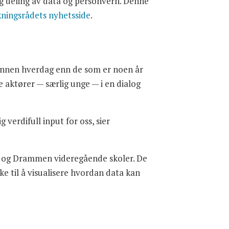
ng deling av data og personvern. Denne
kningsrådets nyhetsside
.
 annen hverdag enn de som er noen år
e aktører — særlig unge — i en dialog
verdifull input for oss, sier
rg og Drammen videregående skoler. De
ke til å visualisere hvordan data kan