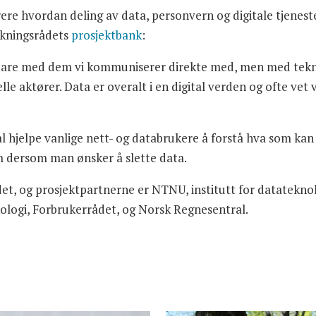
re hvordan deling av data, personvern og digitale tjeneste
rskningsrådets
prosjektbank
:
ke bare med dem vi kommuniserer direkte med, men med tekn
le aktører. Data er overalt i en digital verden og ofte vet
l hjelpe vanlige nett- og databrukere å forstå hva som k
m dersom man ønsker å slette data.
det, og prosjektpartnerne er NTNU, institutt for datateknol
ykologi, Forbrukerrådet, og Norsk Regnesentral.