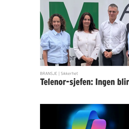
BRANSJE | Sikkerhet
Telenor-sjefen: Ingen bli