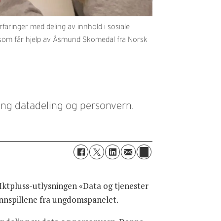
ringer med deling av innhold i sosiale
 som får hjelp av Åsmund Skomedal fra Norsk
ring datadeling og personvern.
d Iktpluss-utlysningen «Data og tjenester
 innspillene fra ungdomspanelet.