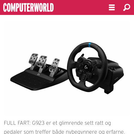
FULL FART: G923 er et glimrende sett ratt og
pedaler som treffer både nybegynnere og erfarne.