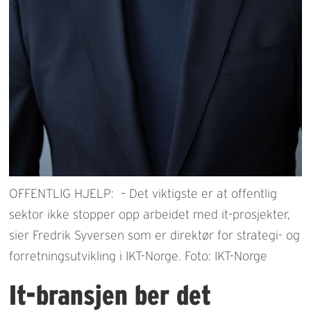
OFFENTLIG HJELP: – Det viktigste er at offentlig
sektor ikke stopper opp arbeidet med it-prosjekter,
sier Fredrik Syversen som er direktør for strategi- og
forretningsutvikling i IKT-Norge. Foto: IKT-Norge
It-bransjen ber det