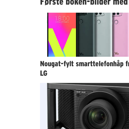
Første bokeh-bilder med
Nougat-fylt smarttelefonhåp f
LG