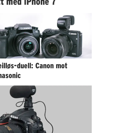
att med iPhone 7
illøs-duell: Canon mot
nasonic