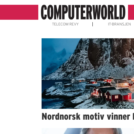
TELECOM REVY
IT-BRANSJEN
Emne:
foto-
video
Nordnorsk motiv vinner 