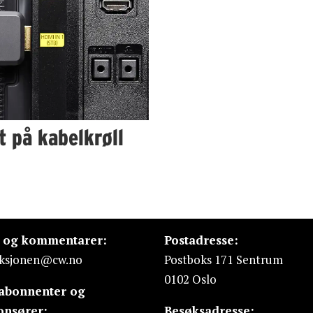
t på kabelkrøll
s og kommentarer:
Postadresse:
ksjonen@cw.no
Postboks 171 Sentrum
0102 Oslo
 abonnenter og
onsører:
Besøksadresse: