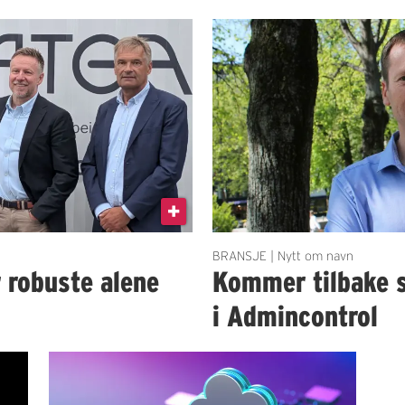
BRANSJE | Nytt om navn
r robuste alene
Kommer tilbake 
i Admincontrol