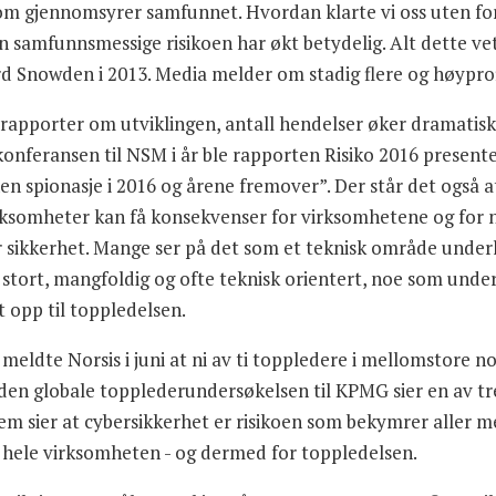
m gjennomsyrer samfunnet. Hvordan klarte vi oss uten for
n samfunnsmessige risikoen har økt betydelig. Alt dette ve
d Snowden i 2013. Media melder om stadig flere og høypro
pporter om utviklingen, antall hendelser øker dramatisk h
skonferansen til NSM i år ble rapporten Risiko 2016 present
 spionasje i 2016 og årene fremover”. Der står det også at
virksomheter kan få konsekvenser for virksomhetene og for n
r sikkerhet. Mange ser på det som et teknisk område underl
 stort, mangfoldig og ofte teknisk orientert, noe som under
t opp til toppledelsen.
meldte Norsis i juni at ni av ti toppledere i mellomstore n
 den globale topplederundersøkelsen til KPMG sier en av tr
fem sier at cybersikkerhet er risikoen som bekymrer aller 
or hele virksomheten - og dermed for toppledelsen.