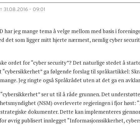
31.08.2016 - 09:01
T
ND har jeg mange tema å velge mellom med basis i forening
ed det som ligger mitt hjerte nærmest, nemlig cyber securit
ske ordet for “cyber security”? Det naturlige stedet å star
t “cybersikkerhet” ga følgende forslag til språkartikkel: Skrå
 mange. Jeg ringte også Språkrådet uten at det ga en avklar
 “cybersikkerhet” ser ut til å råde grunnen. Det understøttes
hetsmyndighet (NSM) overleverte regjeringen i fjor høst: “
g strategiske dokumenter. Dette kan implementeres gjennom 
r øvrig publisert innlegget “Informasjonssikkerhet, cybers