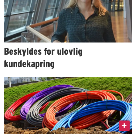
Beskyldes for ulovlig
kundekapring