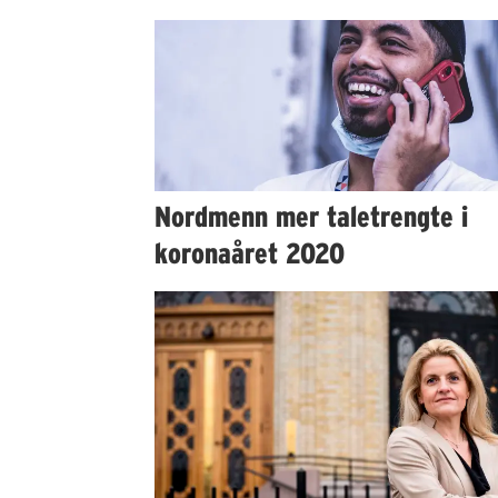
Nordmenn mer taletrengte i
koronaåret 2020