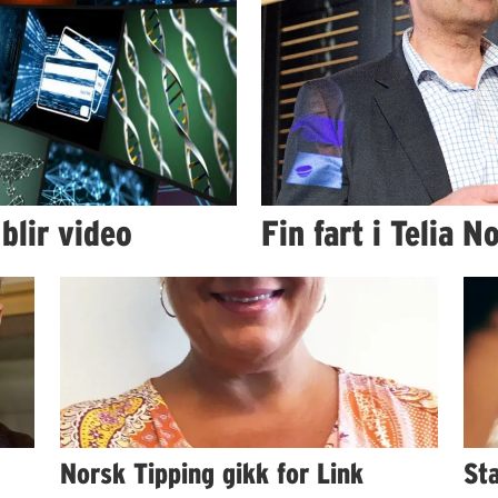
blir video
Fin fart i Telia N
Norsk Tipping gikk for Link
St