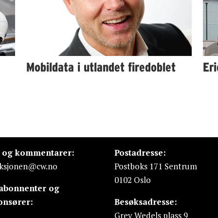
Mobildata i utlandet firedoblet
Eri
s og kommentarer:
Postadresse:
ksjonen@cw.no
Postboks 171 Sentrum
0102 Oslo
 abonnenter og
onsører:
Besøksadresse:
Grev Wedels plass 9