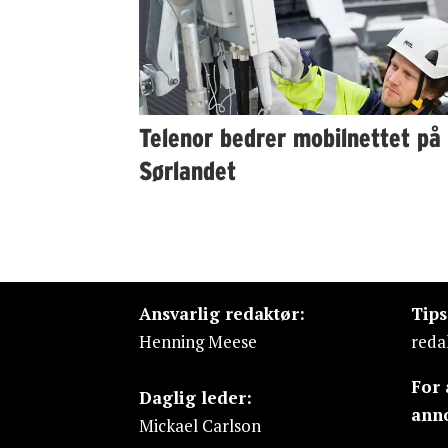
Telenor bedrer mobilnettet på
Sørlandet
Ansvarlig redaktør:
Tip
Henning Meese
reda
For
Daglig leder:
ann
Mickael Carlson