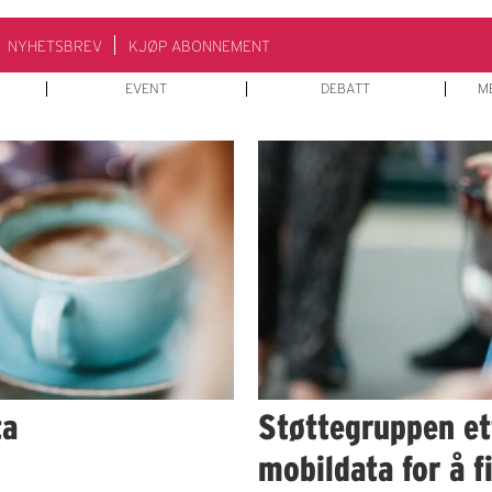
NYHETSBREV
KJØP ABONNEMENT
EVENT
DEBATT
M
ta
Støttegruppen ett
mobildata for å f