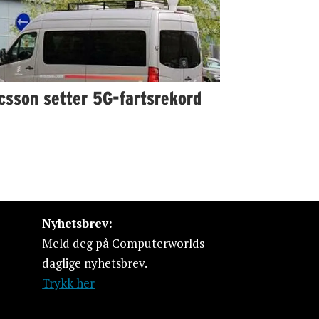
csson setter 5G-fartsrekord
Nyhetsbrev:
Meld deg på Computerworlds
daglige nyhetsbrev.
Trykk her