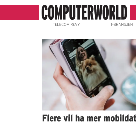
TELECOM REVY
IT-BRANSJEN
Emne:
mobildata
Flere vil ha mer mobilda