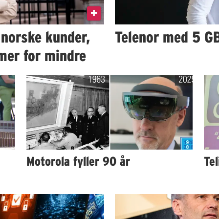
e norske kunder,
Telenor med 5 GB
mer for mindre
Motorola fyller 90 år
Tel