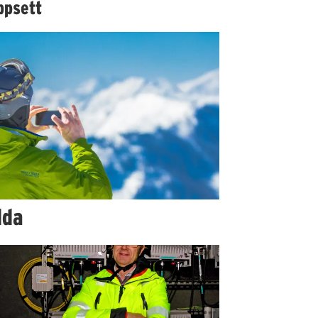
ppsett
dda