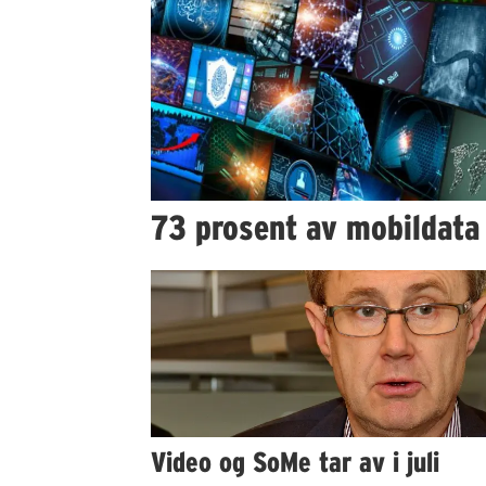
73 prosent av mobildata 
Video og SoMe tar av i juli