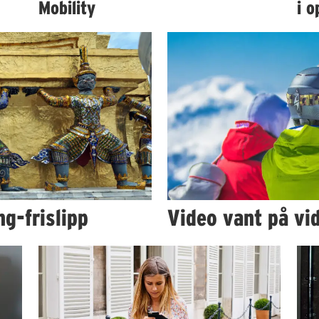
Mobility
i o
ng-frislipp
Video vant på vi