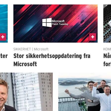
SIKKERHET | Microsoft
KOMM
eter
Stor sikkerhetsoppdatering fra
Når
Microsoft
for