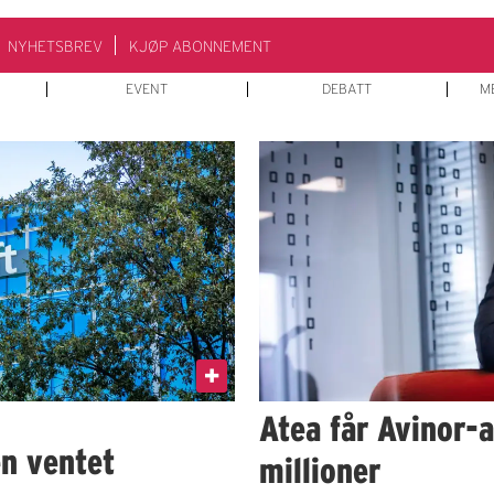
NYHETSBREV
KJØP ABONNEMENT
EVENT
DEBATT
M
Atea får Avinor-
en ventet
millioner