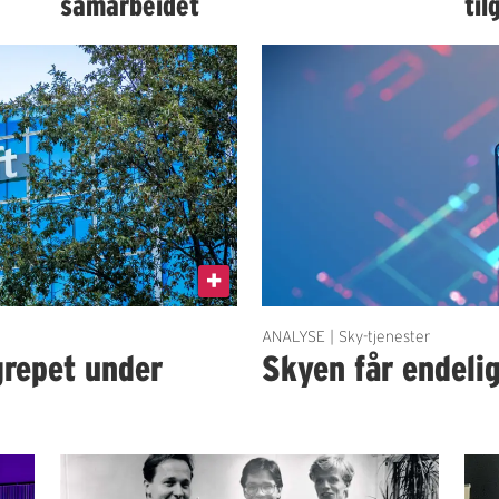
samarbeidet
til
ANALYSE | Sky-tjenester
grepet under
Skyen får endeli