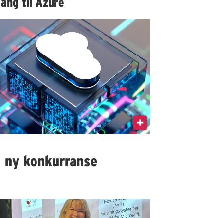
gang til Azure
g ny konkurranse