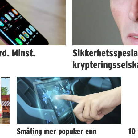
rd. Minst.
Sikkerhetsspesial
krypteringsselsk
Småting mer populær enn
10 