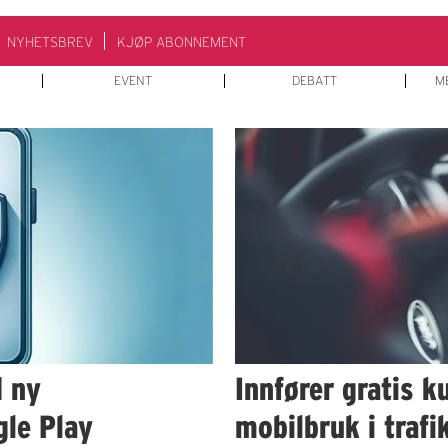
NYHETSBREV
KJØP ABONNEMENT
EVENT
DEBATT
M
d ny
Innfører gratis k
gle Play
mobilbruk i trafi