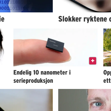
ie
Slokker ryktene 
Endelig 10 nanometer i
Opp
serieproduksjon
ett