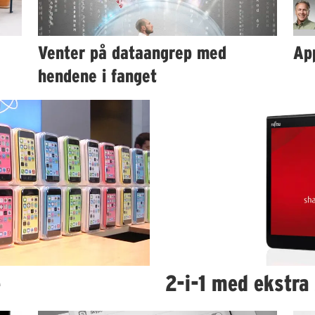
Venter på dataangrep med
App
hendene i fanget
e
2-i-1 med ekstra