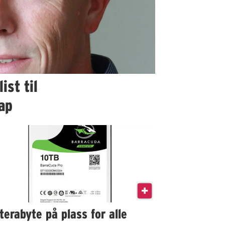
ist til
ap
terabyte på plass for alle