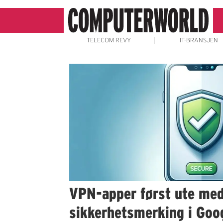
TELECOM REVY
IT-BRANSJEN
Emne:
mobil
sikkerhet
VPN-apper først ute me
sikkerhetsmerking i Goo