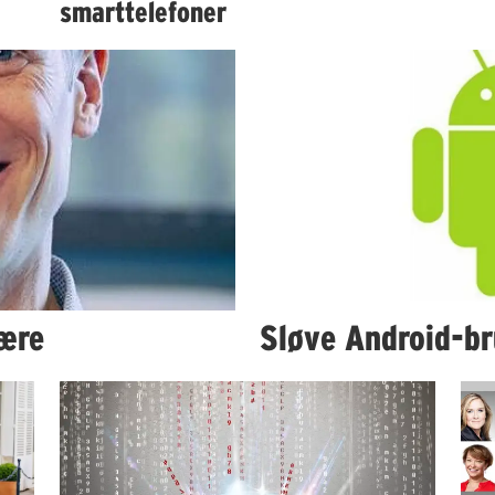
smarttelefoner
nære
Sløve Android-br