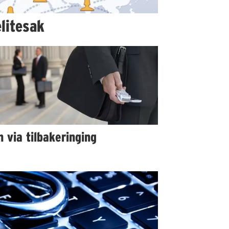
litesak
 via tilbakeringing