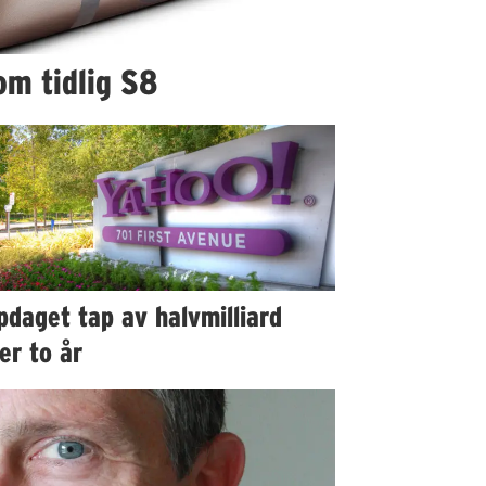
om tidlig S8
daget tap av halvmilliard
er to år