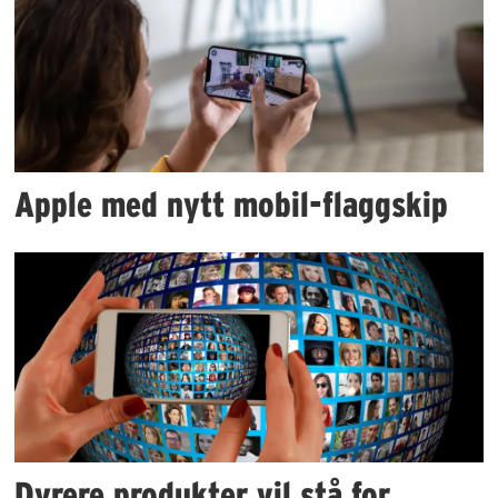
Apple med nytt mobil-flaggskip
Dyrere produkter vil stå for