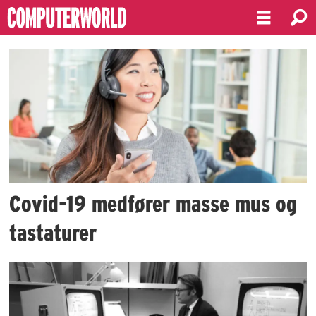
Emne:
mus
og
tastatur
Covid-19 medfører masse mus og
tastaturer