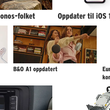
Sonos-folket
Oppdater til iOS 
B&O A1 oppdatert
Eur
ko