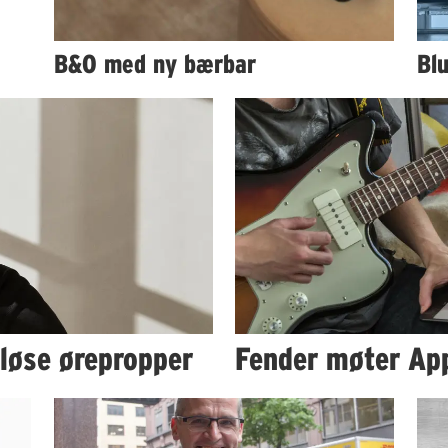
B&O med ny bærbar
Bl
løse ørepropper
Fender møter Ap