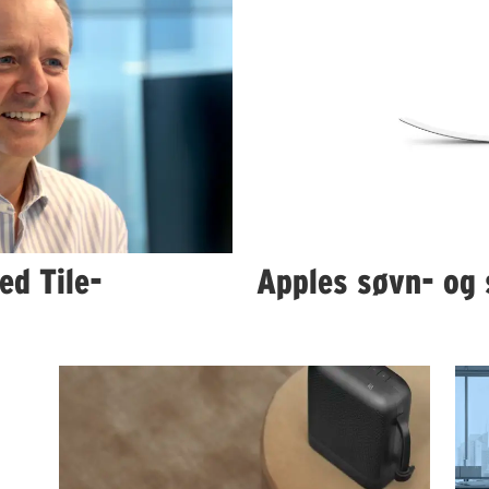
ed Tile-
Apples søvn- og