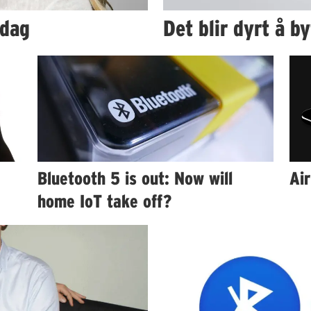
edag
Det blir dyrt å b
Bluetooth 5 is out: Now will
Air
home IoT take off?