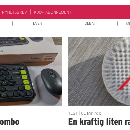
NYHETSBREV
KJØP ABONNEMENT
EVENT
DEBATT
M
TEST | UE Miniroll:
 kombo
En kraftig liten 