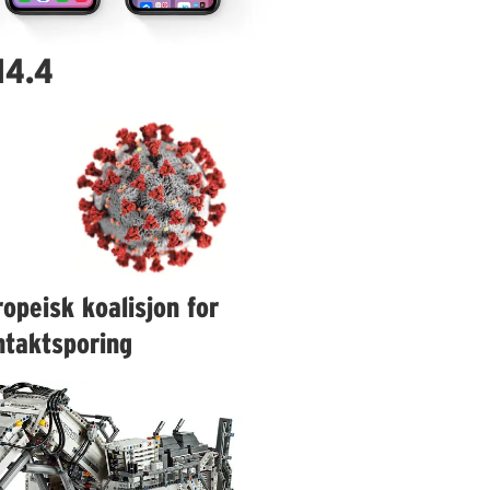
14.4
opeisk koalisjon for
ntaktsporing