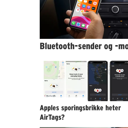
Bluetooth-sender og -mo
Apples sporingsbrikke heter
AirTags?